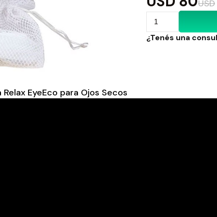
USD
80
USD
¿Tenés una consu
a Relax EyeEco para Ojos Secos