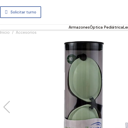
Solicitar turno
Armazones
Óptica Pediátrica
Le
Inicio
/
Accesorios