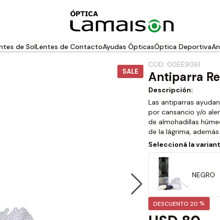
ntes de Sol
Lentes de Contacto
Ayudas Ópticas
Óptica Deportiva
An
COD: 00EE9061
SALE
Antiparra Re
Descripción:
Las antiparras ayudan 
por cansancio y/o ale
de almohadillas húmed
de la lágrima, además 
Seleccioná la varian
NEGRO
%
DESCUENTO 20