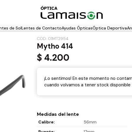
ntes de Sol
Lentes de Contacto
Ayudas Ópticas
Óptica Deportiva
An
COD: 01MT2954
Mytho 414
$
4.200
¡Lo sentimos! En este momento no contamo
cuando volvamos a tener stock disponible
Medidas del lente
Calibre:
56mm
Puente:
17mm