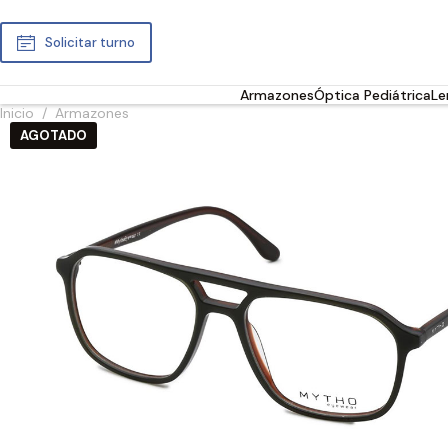
Solicitar turno
Armazones
Óptica Pediátrica
Le
Inicio
/
Armazones
AGOTADO