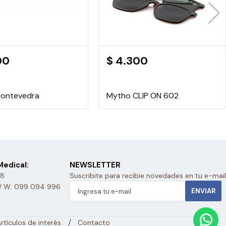
00
$ 4.300
 Pontevedra
Mytho CLIP ON 602
edical:
NEWSLETTER
28
Suscribite para recibie novedades en tu e-mail
/ W: 099 094 996
ENVIAR
/
rtículos de interés
Contacto