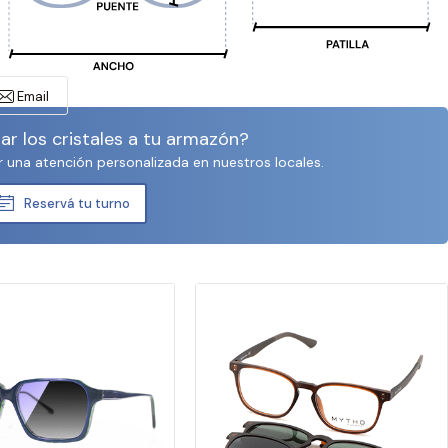
Email
r los cristales a tu armazón?
r una atención personalizada en nuestros locales.
Reservá tu turno