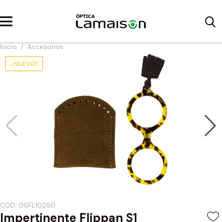
Inicio
/
Accesorios
¡NUEVO!
COD: 06FL10250
Impertinente Flippan S1