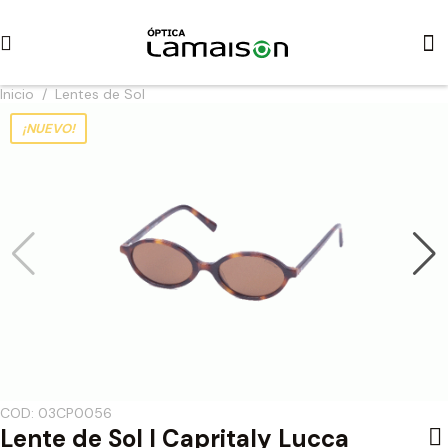
Inicio
/
Lentes de Sol
¡NUEVO!
COD: 03CP0056
Lente de Sol I Capritaly Lucca