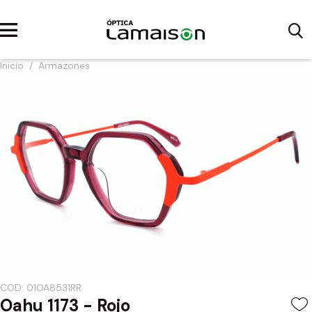
Inicio
/
Armazones
COD: 01OA8531RR
Oahu 1173 - Rojo