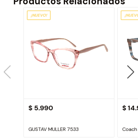
Productos Relacionados
¡NUEVO!
¡NUEV
$ 5.990
$ 14
GUSTAV MULLER 7533
Coach