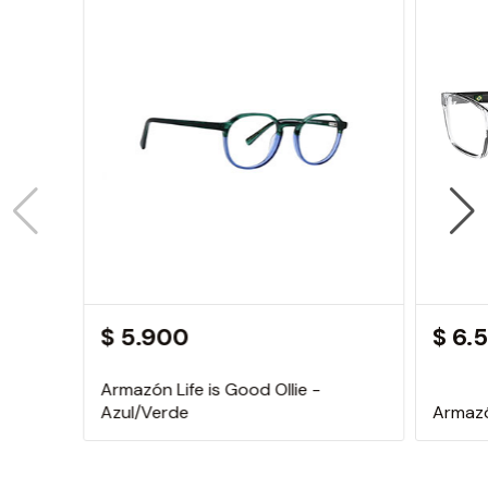
$ 5.900
$ 6.
Armazón Life is Good Ollie -
Azul/Verde
Armazó