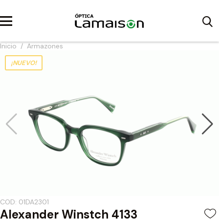
Inicio
/
Armazones
¡NUEVO!
COD: 01DA2301
Alexander Winstch 4133