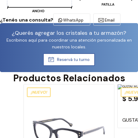
¿Tenés una consulta?
WhatsApp
Email
¿Querés agregar los cristales a tu armazón?
Escribinos aquí para coordinar una atención personalizada en
nuestros locales.
Reservá tu turno
Productos Relacionados
¡NUEVO!
¡NUEV
$ 5.
GUSTA