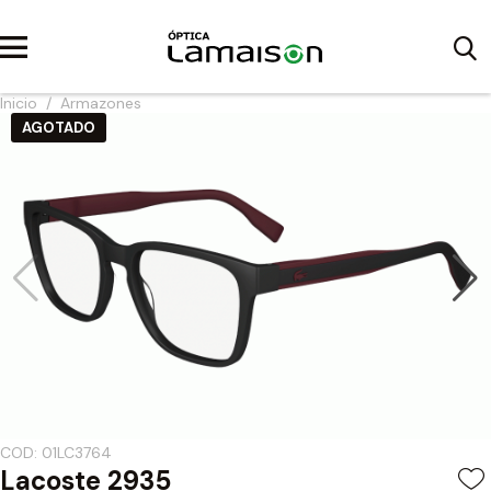
Inicio
/
Armazones
AGOTADO
COD: 01LC3764
Lacoste 2935