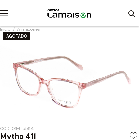
Inicio
/
Armazones
AGOTADO
COD: 01MT5584
Mytho 411