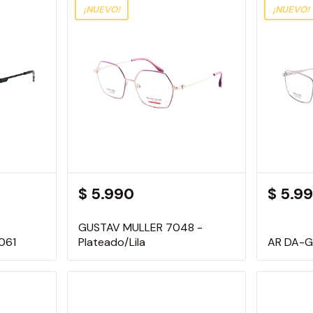
¡NUEVO!
¡NUEVO!
$ 5.990
$ 5.9
GUSTAV MULLER 7048 -
061
Plateado/Lila
AR DA-G