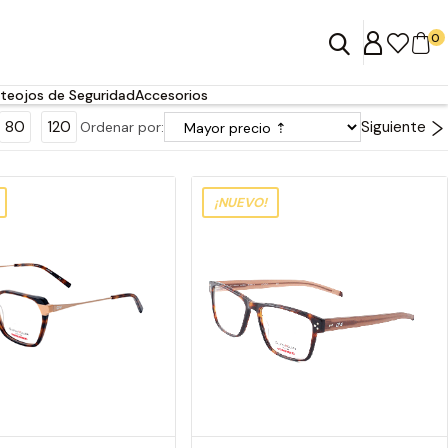
0
teojos de Seguridad
Accesorios
80
120
Siguiente
Ordenar por:
¡NUEVO!