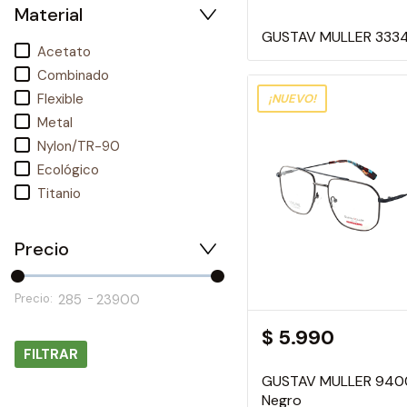
Material
GUSTAV MULLER 333
Acetato
Combinado
Flexible
¡NUEVO!
Metal
Nylon/TR-90
Ecológico
Titanio
Precio
285
23900
Precio:
-
$ 5.990
GUSTAV MULLER 940
Negro