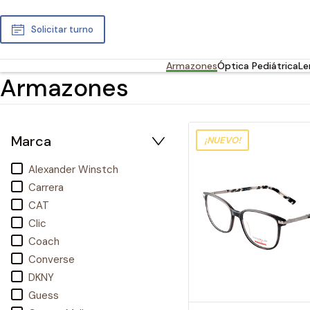
Solicitar turno
Armazones
Óptica Pediátrica
Le
Armazones
Marca
¡NUEVO!
Alexander Winstch
Carrera
CAT
Clic
Coach
Converse
DKNY
Guess