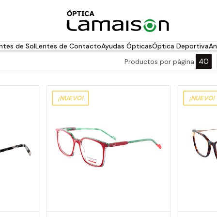
ntes de Sol
Lentes de Contacto
Ayudas Ópticas
Óptica Deportiva
An
40
Productos por página
¡NUEVO!
¡NUEVO!