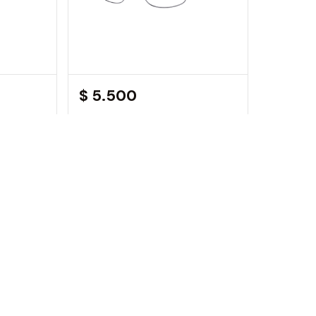
$ 5.500
CAT Ganister - Plateado
$ 4.990
$ 4.9
Oahu 721
Oahu 701
¡NUEVO!