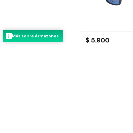
Más sobre Armazones
$ 5.900
Oahu 370 CLIP ON
$ 4.990
Je Suis Petit Cardenal
¡NUEVO!