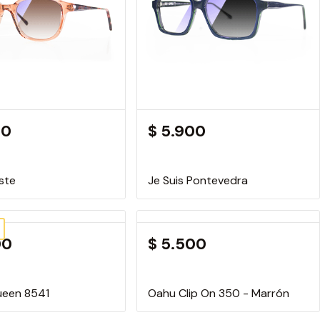
00
$ 5.900
Este
Je Suis Pontevedra
00
$ 5.500
ueen 8541
Oahu Clip On 350 - Marrón